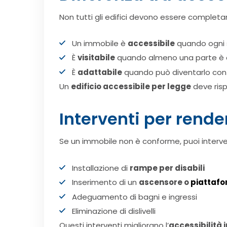
Non tutti gli edifici devono essere completa
Un immobile è
accessibile
quando ogni s
È
visitabile
quando almeno una parte è a
È
adattabile
quando può diventarlo con 
Un
edificio accessibile per legge
deve risp
Interventi per rende
Se un immobile non è conforme, puoi interven
Installazione di
rampe per disabili
Inserimento di un
ascensore o
piattafo
Adeguamento di bagni e ingressi
Eliminazione di dislivelli
Questi interventi migliorano l’
accessibilità 