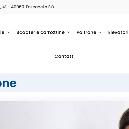
a, 41 - 40060 Toscanella BO
le
Scooter e carrozzine
Poltrone
Elevator
Contatti
one