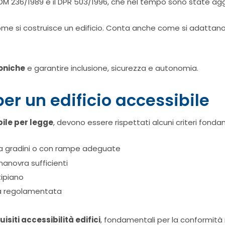
 DM 236/1989 e il DPR 503/1996, che nel tempo sono state agg
come si costruisce un edificio. Conta anche come si adattano 
toniche
e garantire inclusione, sicurezza e autonomia.
per un edificio accessibile
bile per legge
, devono essere rispettati alcuni criteri fondam
nza gradini o con rampe adeguate
 manovra sufficienti
tipiano
a regolamentata
uisiti accessibilità edifici
, fondamentali per la conformità