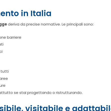
ento in Italia
egge
deriva da precise normative. Le principali sono:
ione barriere
ti
ci
tutti
 aree
ture
attutto se stai progettando o ristrutturando.
ibile, visitabile e adattabi