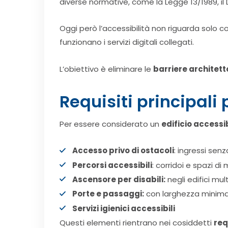
diverse normative, come la Legge 13/1989, il
Oggi però l’accessibilità non riguarda solo 
funzionano i servizi digitali collegati.
L’obiettivo è eliminare le
barriere architet
Requisiti principali 
Per essere considerato un
edificio accessi
Accesso privo di ostacoli
: ingressi se
Percorsi accessibili
: corridoi e spazi di
Ascensore per disabili:
negli edifici mul
Porte e passaggi:
con larghezza minim
Servizi igienici accessibili
Questi elementi rientrano nei cosiddetti
req