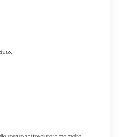
d’uso.
aglio spesso sottovalutato ma molto