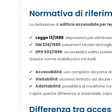
Normativa di riferim
La definizione di
edificio accessibile per l
Legge 13/1989
: disposizioni per eliminaz
DM 236/1989
: parametri tecnici dettaglia
DPR 503/1996
: accessibilità edifici pubbli
Queste norme stabiliscono tre livelli:
Accessibilità
: uso completo da parte di 
Visitabilità
: accesso limitato ad alcune
Adattabilità
: possibilità di modifiche fu
Capire queste differenze è essenziale, sopr
Differenza tra access