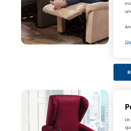
mo
un
An
Qu
R
P
Le
qu