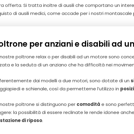
stra offerta. Si tratta inoltre di ausili che comportano un in
uisto di ausili medici, come accade per i nostri montascale pe
oltrone per anziani e disabili ad 
 nostre poltrone relax o per disabili ad un motore sono concepi
alzata e la seduta di un anziano che ha difficoltà nei moviment
fferentemente dai modelli a due motori, sono dotate di un
s
ggiapiedi e schienale, così da permetterne l’utilizzo in
posizi
 nostre poltrone si distinguono per
comodità
e sono perfette
ggere: la possibilità di essere reclinate le rende idonee anc
stazione di riposo
.