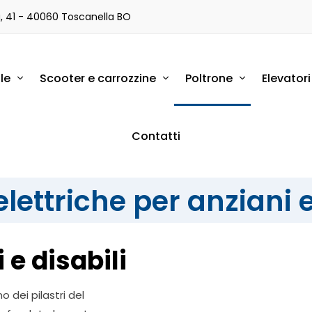
a, 41 - 40060 Toscanella BO
le
Scooter e carrozzine
Poltrone
Elevator
Contatti
lettriche per anziani e
 e disabili
o dei pilastri del