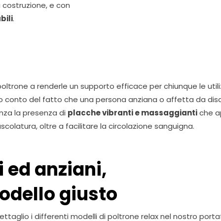
 costruzione, e con
bili
.
poltrone a renderle un supporto efficace per chiunque le utili
o conto del fatto che una persona anziana o affetta da disab
nza la presenza di
placche vibranti e massaggianti
che a
uscolatura, oltre a facilitare la circolazione sanguigna.
i ed anziani,
odello giusto
glio i differenti modelli di poltrone relax nel nostro porta