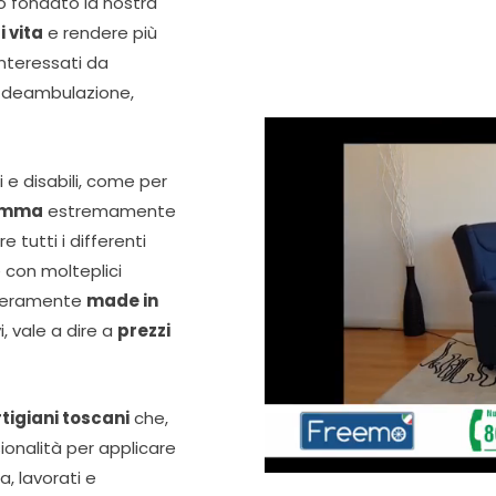
 fondato la nostra
i vita
e rendere più
interessati da
di deambulazione,
 e disabili, come per
mma
estremamente
 tutti i differenti
 con molteplici
nteramente
made in
 vale a dire a
prezzi
tigiani toscani
che,
ionalità per applicare
a, lavorati e