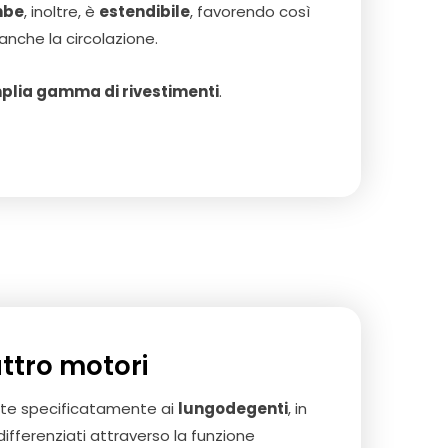
mbe
, inoltre, è
estendibile
, favorendo così
anche la circolazione.
plia gamma di rivestimenti
.
attro motori
nate specificatamente ai
lungodegenti
, in
fferenziati attraverso la funzione