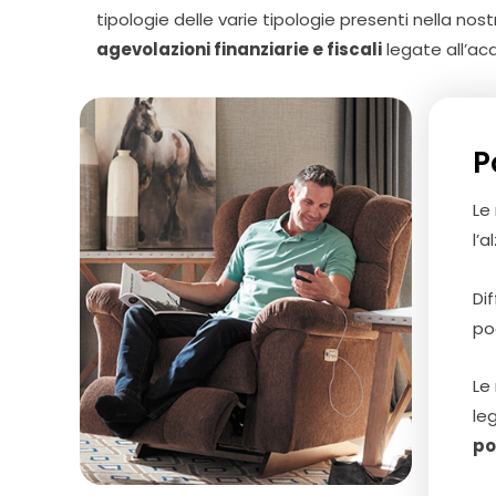
tipologie delle varie tipologie presenti nella no
agevolazioni finanziarie e fiscali
legate all’acq
P
Le
l’
Di
po
Le
le
po