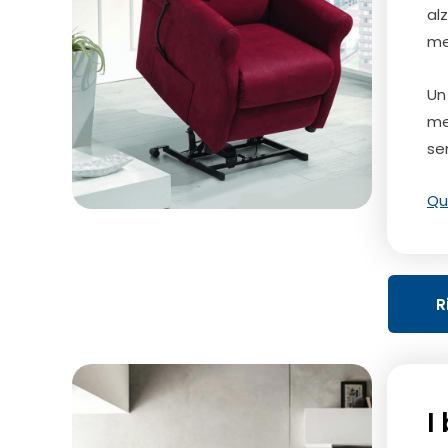
al
me
U
me
sem
Qu
R
I