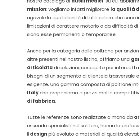
nostro catalogo di
ausili medici
su cui abbiamo
mission
: vogliamo infatti migliorare
la qualità d
agevole la quotidianità di tutti coloro che sono 
limitazioni di carattere motorio o da difficoltà 
siano esse permanenti o temporanee.
Anche per la categoria delle poltrone per anziani
altre presenti nel nostro listino, offriamo una
ga
articolata
di soluzioni, concepite per intercettare
bisogni di un segmento di clientela trasversale e
esigenze. Una gamma composta di poltrone i
Italy
che proponiamo a prezzi molto competitivi,
di fabbrica
.
Tutte le referenze sono realizzate a mano da
ar
essendo specialisti nel settore, hanno la profess
il
design
più evoluto a materiali di qualità elevat