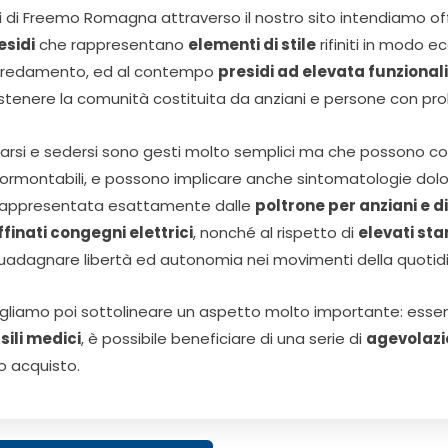
i di Freemo Romagna attraverso il nostro sito intendiamo off
esidi
che rappresentano
elementi di stile
rifiniti in modo e
arredamento, ed al contempo
presidi ad elevata funzional
stenere la comunità costituita da anziani e persone con pr
zarsi e sedersi sono gesti molto semplici ma che possono comp
sormontabili, e possono implicare anche sintomatologie dol
rappresentata esattamente dalle
poltrone per anziani e di
ffinati congegni elettrici
, nonché al rispetto di
elevati sta
guadagnare libertà ed autonomia nei movimenti della quotidi
gliamo poi sottolineare un aspetto molto importante: esse
sili medici
, è possibile beneficiare di una serie di
agevolazi
ro acquisto.