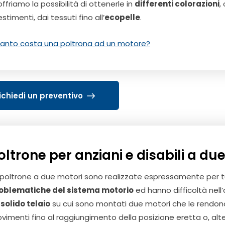
offriamo la possibilità di ottenerle in
differenti colorazioni
,
estimenti, dai tessuti fino all’
ecopelle
.
anto costa una poltrona ad un motore?
ichiedi un preventivo
oltrone per anziani e disabili a du
 poltrone a due motori sono realizzate espressamente per tu
oblematiche del sistema motorio
ed hanno difficoltà nell’
n
solido telaio
su cui sono montati due motori che le rendono
vimenti fino al raggiungimento della posizione eretta o, al