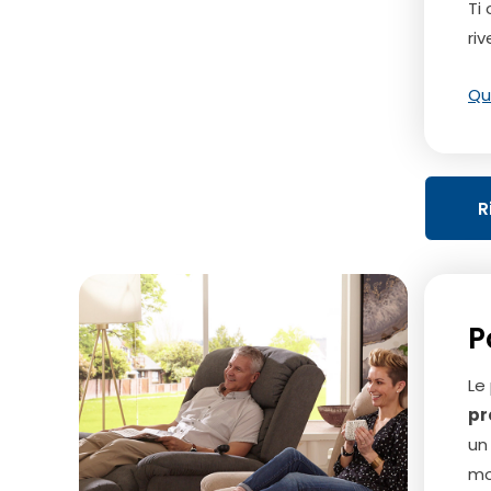
Ti 
riv
Qu
R
P
Le
pr
u
mo