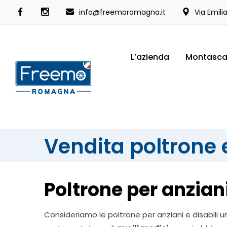
info@freemoromagna.it
Via Emili
L’azienda
Montasca
Vendita poltrone e
Poltrone per anziani
Consideriamo le poltrone per anziani e disabili un