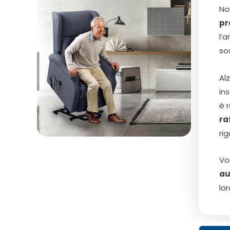
No
pr
l’
so
Al
in
è 
ra
ri
Vo
au
lo