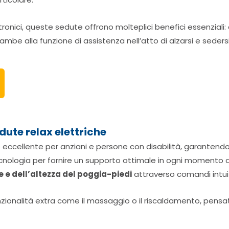
ici, queste sedute offrono molteplici benefici essenziali: da
mbe alla funzione di assistenza nell’atto di alzarsi e seders
dute relax elettriche
ne eccellente per anziani e persone con disabilità, garantendo
tecnologia per fornire un supporto ottimale in ogni momento
e e dell’altezza del poggia-piedi
attraverso comandi intuit
onalità extra come il massaggio o il riscaldamento, pensate