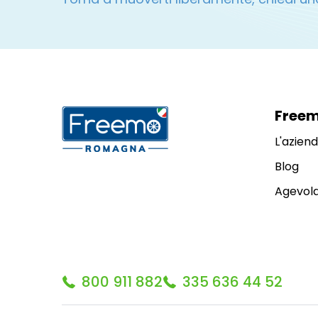
Free
L'azien
Blog
Agevola
800 911 882
335 636 44 52