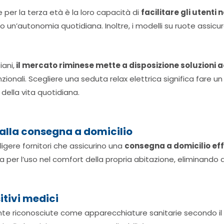
per la terza età è la loro capacità di
facilitare gli utenti
o un’autonomia quotidiana. Inoltre, i modelli su ruote assi
iani,
il mercato riminese mette a disposizione soluzioni acc
nzionali. Scegliere una seduta relax elettrica significa fare 
 della vita quotidiana.
 alla consegna a domicilio
ligere fornitori che assicurino una
consegna a domicilio ef
er l’uso nel comfort della propria abitazione, eliminando q
itivi medici
ente riconosciute come apparecchiature sanitarie secondo il 