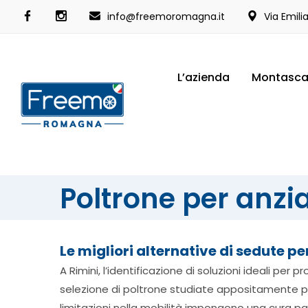
info@freemoromagna.it
Via Emili
L’azienda
Montasca
Poltrone per anzia
Le migliori alternative di sedute pe
A Rimini, l’identificazione di soluzioni ideali per
selezione di poltrone studiate appositamente pe
limitazioni nella mobilità impongono una cura pa