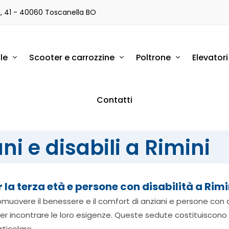
a, 41 - 40060 Toscanella BO
le
Scooter e carrozzine
Poltrone
Elevator
Contatti
ni e disabili a Rimini
r la terza età e persone con disabilità a Rimi
 promuovere il benessere e il comfort di anziani e persone con 
r incontrare le loro esigenze. Queste sedute costituiscono
rticolare.