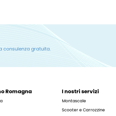
a consulenza gratuita.
mo Romagna
I nostri servizi
da
Montascale
Scooter e Carrozzine