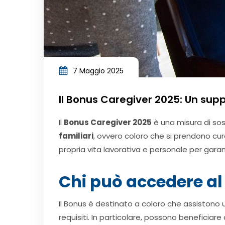
7 Maggio 2025
Il Bonus Caregiver 2025: Un supp
Il
Bonus Caregiver 2025
è una misura di so
familiari
, ovvero coloro che si prendono cur
propria vita lavorativa e personale per ga
Chi può accedere a
Il Bonus è destinato a coloro che assistono 
requisiti. In particolare, possono beneficiare