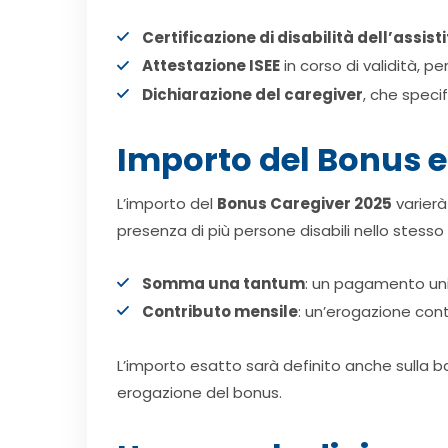
Certificazione di disabilità dell’assist
Attestazione ISEE
in corso di validità, p
Dichiarazione del caregiver
, che specif
Importo del Bonus e
L’importo del
Bonus Caregiver 2025
varierà
presenza di più persone disabili nello stesso 
Somma una tantum
: un pagamento uni
Contributo mensile
: un’erogazione cont
L’importo esatto sarà definito anche sulla b
erogazione del bonus.