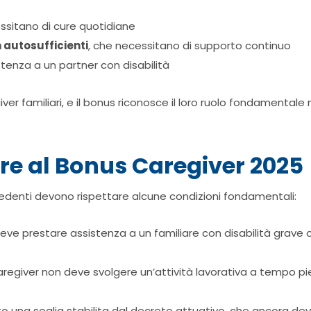
ssitano di cure quotidiane
n autosufficienti
, che necessitano di supporto continuo
enza a un partner con disabilità
er familiari, e il bonus riconosce il loro ruolo fondamentale n
ere al Bonus Caregiver 2025
chiedenti devono rispettare alcune condizioni fondamentali:
 deve prestare assistenza a un familiare con disabilità grave 
 caregiver non deve svolgere un’attività lavorativa a tempo
tto una soglia stabilita dal decreto attuativo, che ancora de