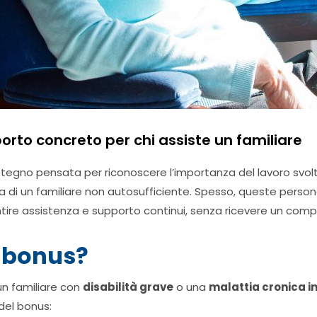
orto concreto per chi assiste un familiare
stegno pensata per riconoscere l’importanza del lavoro svo
a di un familiare non autosufficiente. Spesso, queste persone
rantire assistenza e supporto continui, senza ricevere un 
l bonus?
un familiare con
disabilità grave
o una
malattia cronica i
 del bonus: