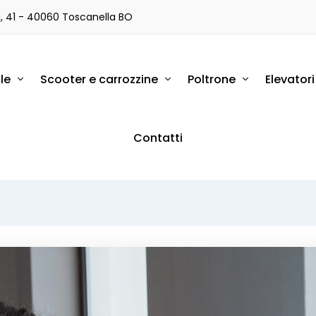
a, 41 - 40060 Toscanella BO
le
Scooter e carrozzine
Poltrone
Elevator
Contatti