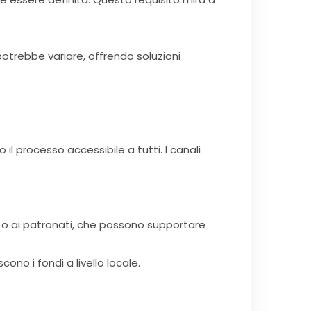
otrebbe variare, offrendo soluzioni
l processo accessibile a tutti. I canali
o ai patronati, che possono supportare
cono i fondi a livello locale.