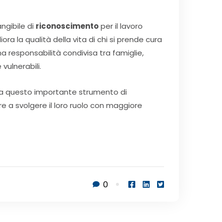
ngibile di
riconoscimento
per il lavoro
ra la qualità della vita di chi si prende cura
a responsabilità condivisa tra famiglie,
vulnerabili.
re a questo importante strumento di
e a svolgere il loro ruolo con maggiore
0