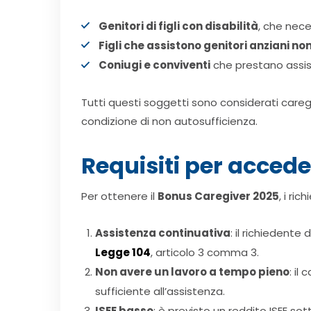
Genitori di figli con disabilità
, che nece
Figli che assistono genitori anziani no
Coniugi e conviventi
che prestano assist
Tutti questi soggetti sono considerati caregiv
condizione di non autosufficienza.
Requisiti per acced
Per ottenere il
Bonus Caregiver 2025
, i ri
Assistenza continuativa
: il richiedente
Legge 104
, articolo 3 comma 3.
Non avere un lavoro a tempo pieno
: il
sufficiente all’assistenza.
ISEE basso
: è previsto un reddito ISEE so