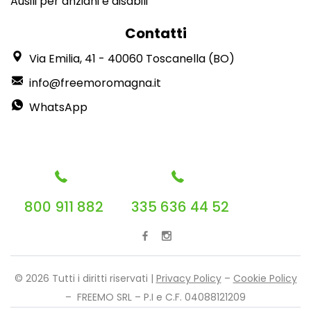
Ausili per anziani e disabili
Contatti
Via Emilia, 41 - 40060 Toscanella (BO)
info@freemoromagna.it
WhatsApp
800 911 882
335 636 44 52
© 2026 Tutti i diritti riservati |
Privacy Policy
–
Cookie Policy
– FREEMO SRL – P.I e C.F. 04088121209