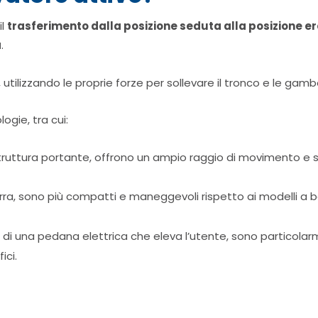
il
trasferimento dalla posizione seduta alla posizione e
a
.
tilizzando le proprie forze per sollevare il tronco e le gambe
logie, tra cui:
truttura portante, offrono un ampio raggio di movimento e so
rra, sono più compatti e maneggevoli rispetto ai modelli a b
 di una pedana elettrica che eleva l’utente, sono particolarm
ici.