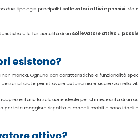
no due tipologie principali: i
sollevatori attivi e passivi
. Ma
q
ristiche e le funzionalità di un
sollevatore attivo
e
passi
ori esistono?
ta non manca. Ognuno con caratteristiche e funzionalità specifi
i personalizzate per ritrovare autonomia e sicurezza nella vi
mi rappresentano la soluzione ideale per chi necessita di un au
una portata maggiore rispetto ai modelli mobili e sono ideali
vatore attivo?