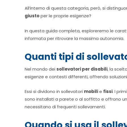
All’interno di questa categoria, però, si distinguo
giusto
per le proprie esigenze?
In questa guida completa, esploreremo le caratte
informata per ritrovare la massima autonomia.
Quanti tipi di sollevat
Nel mondo dei
sollevatori per disabili
, la scel
esigenze e contesti differenti, offrendo soluzion
Essi si dividono in sollevatori
mobili
e
fissi
. I pri
sono installati a parete o al soffitto e offrono 
necessitano di frequenti sollevamenti.
Quando si usa il solle