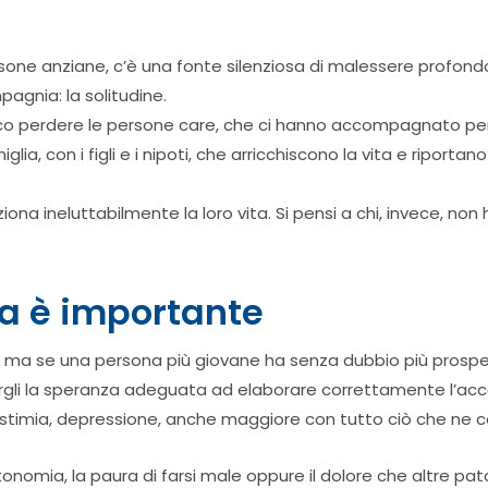
rsone anziane, c’è una fonte silenziosa di malessere profondo
gnia: la solitudine.
ico perdere le persone care, che ci hanno accompagnato per 
lia, con i figli e i nipoti, che arricchiscono la vita e riportan
ona ineluttabilmente la loro vita. Si pensi a chi, invece, non 
a è importante
età, ma se una persona più giovane ha senza dubbio più prosp
ornirgli la speranza adeguata ad elaborare correttamente l’
di distimia, depressione, anche maggiore con tutto ciò che ne
onomia, la paura di farsi male oppure il dolore che altre pat