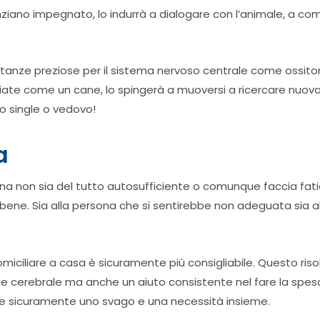
anziano impegnato, lo indurrà a dialogare con l’animale, a c
.
stanze preziose per il sistema nervoso centrale come ossiton
te come un cane, lo spingerà a muoversi a ricercare nuovame
o single o vedovo!
a
sona non sia del tutto autosufficiente o comunque faccia fat
ene. Sia alla persona che si sentirebbe non adeguata sia a
omiciliare a casa è sicuramente più consigliabile. Questo ris
ne cerebrale ma anche un aiuto consistente nel fare la spes
sce sicuramente uno svago e una necessità insieme.