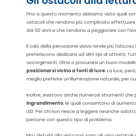
Gli ostacoli alla lettu
Fino a questo momento abbiamo visto quali sono 
ostacoli che rendono più complicato effettuare 
dai 50 anni e che tendono a peggiorare con l’ava
Il calo della percezione visiva rende più faticos
preferiscono dedicarsi ad altri tipi di attività.
accorgimenti. Oltre a procurarsi un buon modello
posizionarsi vicino a fonti di luce
. La luce, pe
meglio preferire un’illuminazione naturale, per cu
Inoltre, esistono anche numerosi strumenti che p
ingrandimento
, le quali consentono di aumenta
LED. Per chi non riesce a leggere neanche adottan
persone con questo tipo di problema.
Ma i disturbi alla vista non sono gli unici ostaco