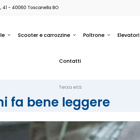
a, 41 - 40060 Toscanella BO
le
Scooter e carrozzine
Poltrone
Elevator
Contatti
Terza età
ni fa bene leggere