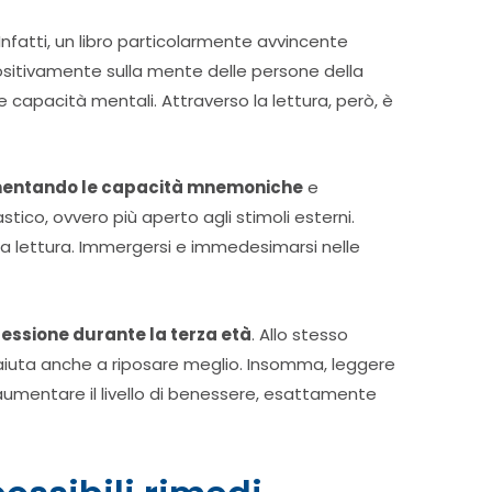
fatti, un libro particolarmente avvincente
 positivamente sulla mente delle persone della
e capacità mentali. Attraverso la lettura, però, è
entando le capacità mnemoniche
e
stico, ovvero più aperto agli stimoli esterni.
o la lettura. Immergersi e immedesimarsi nelle
ressione durante la terza età
. Allo stesso
i, aiuta anche a riposare meglio. Insomma, leggere
aumentare il livello di benessere, esattamente