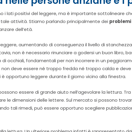
ra nelle persone anziane e i 
i lati positivi del leggere, ma è importante sottolineare 
tale attività. Stiamo parlando principalmente dei
problemi 
nzare dell’età.
o leggere, aumentando di conseguenza il livello di stanchezza
 Tuttavia, non è necessario rinunciare a godersi un buon libro
 di occhiali, fondamentali per non incorrere in un peggiora
rò, non deve essere né troppo fredda né troppo calda e deve t
i è opportuno leggere durante il giorno vicino alla finestra.
ossono essere di grande aiuto nell’agevolare la lettura. Tr
re le dimensioni delle lettere. Sul mercato si possono trova
do tali rimedi, può essere opportuno scegliere pubblicazioni 
li alla lettura. Un ulteriore problema infatti è rappresentato 