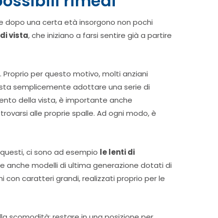
possibili rimedi
che dopo una certa età insorgono non pochi
di vista
, che iniziano a farsi sentire già a partire
. Proprio per questo motivo, molti anziani
, basta semplicemente adottare una serie di
mento della vista, è importante anche
rovarsi alle proprie spalle. Ad ogni modo, è
a questi, ci sono ad esempio
le lenti di
re anche modelli di ultima generazione dotati di
con caratteri grandi, realizzati proprio per le
dalla scomodità: restare in una posizione per