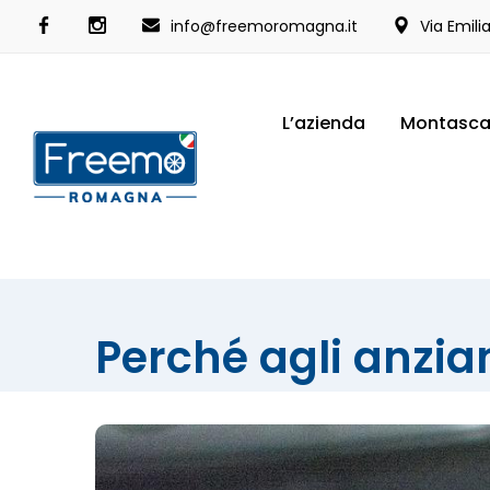
info@freemoromagna.it
Via Emili
L’azienda
Montasca
Perché agli anzia