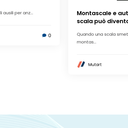
Montascale e aut
 ausili per anz...
scala può divent
Quando una scala smett
0
montas...
Mutart